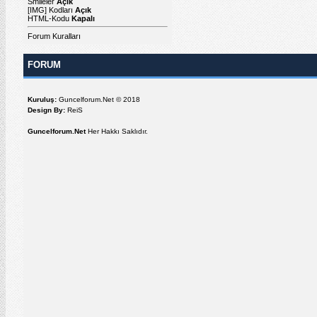
Smileler
Açık
[IMG]
Kodları
Açık
HTML-Kodu
Kapalı
Forum Kuralları
FORUM
Kuruluş:
Guncelforum.Net © 2018
Design By:
ReiS
Guncelforum.Net
Her Hakkı Saklıdır.