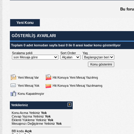
Bu for
Yeni Konu
GÖSTERILIŞ AYARLARI
Toplam 0 adet konudan sayfa basi 0 ile 0 arasi kadar konu gösteriliyor
Sıralama şekli
Sort Order
Yaş
Yeni Mesaj Var
Hit Konuya Yeni Mesaj Yazılmış
Yeni Mesaj Yok
Hit Konuya Yeni Mesaj Yazılmamış
Konu Kapatılmıştır
Yetkileriniz
Konu Acma Yetkiniz
Yok
Cevap Yazma Yetkiniz
Yok
Eklenti Yükleme Yetkiniz
Yok
Mesajınızı Değiştirme Yetkiniz
Yok
BB kodu
Açık