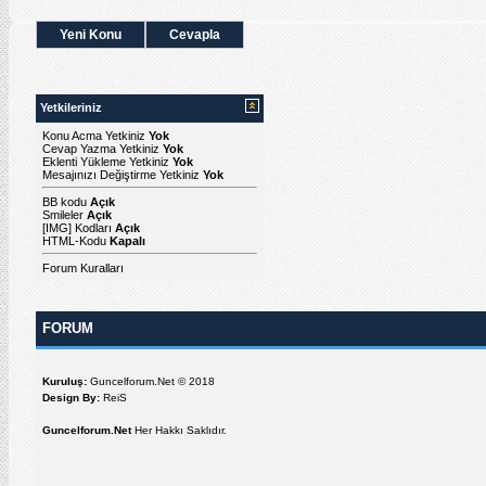
Yeni Konu
Cevapla
Yetkileriniz
Konu Acma Yetkiniz
Yok
Cevap Yazma Yetkiniz
Yok
Eklenti Yükleme Yetkiniz
Yok
Mesajınızı Değiştirme Yetkiniz
Yok
BB kodu
Açık
Smileler
Açık
[IMG]
Kodları
Açık
HTML-Kodu
Kapalı
Forum Kuralları
FORUM
Kuruluş:
Guncelforum.Net © 2018
Design By:
ReiS
Guncelforum.Net
Her Hakkı Saklıdır.