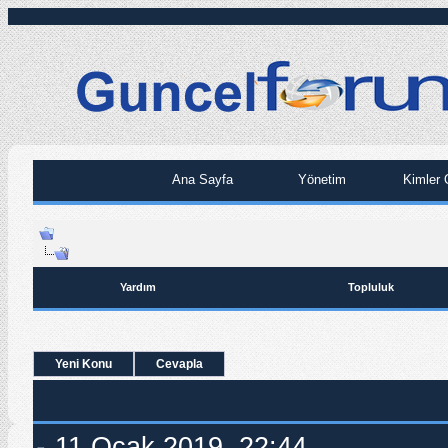
Ana Sayfa
Yönetim
Kimler 
Yardım
Topluluk
Yeni Konu
Cevapla
11.Ocak.2019, 22:44