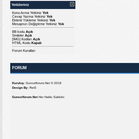
Yetkileriniz
Konu Acma Yetkiniz
Yok
Cevap Yazma Yetkiniz
Yok
Eklenti Yükleme Yetkiniz
Yok
Mesajınızı Değiştirme Yetkiniz
Yok
BB kodu
Açık
Smileler
Açık
[IMG]
Kodları
Açık
HTML-Kodu
Kapalı
Forum Kuralları
FORUM
Kuruluş:
Guncelforum.Net © 2018
Design By:
ReiS
Guncelforum.Net
Her Hakkı Saklıdır.