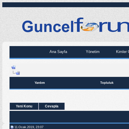
Ana Sayfa
Yönetim
Kimler 
Yardım
Topluluk
Yeni Konu
Cevapla
11.Ocak.2019, 23:07