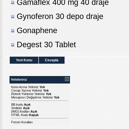
Gamaflex 400 mg 40 draje
Gynoferon 30 depo draje
Gonaphene
Degest 30 Tablet
Yeni Konu
Cevapla
Yetkileriniz
Konu Acma Yetkiniz
Yok
Cevap Yazma Yetkiniz
Yok
Eklenti Yükleme Yetkiniz
Yok
Mesajınızı Değiştirme Yetkiniz
Yok
BB kodu
Açık
Smileler
Açık
[IMG]
Kodları
Açık
HTML-Kodu
Kapalı
Forum Kuralları