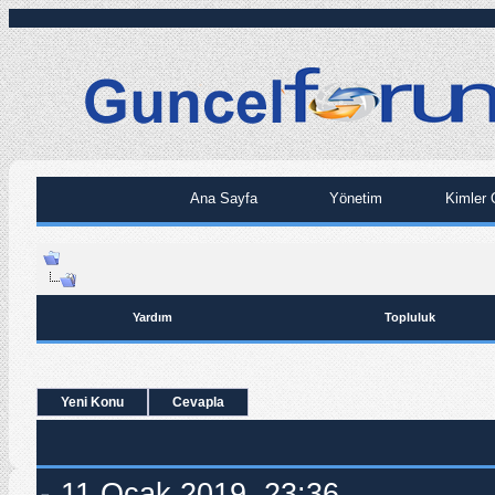
Ana Sayfa
Yönetim
Kimler 
Yardım
Topluluk
Yeni Konu
Cevapla
11.Ocak.2019, 23:36