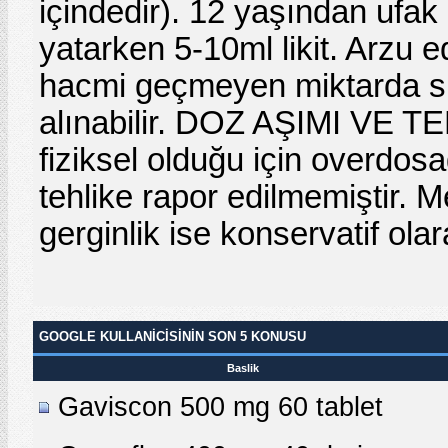
içindedir). 12 yaşından ufak
yatarken 5-10ml likit. Arzu e
hacmi geçmeyen miktarda su il
alınabilir. DOZ AŞIMI VE TE
fiziksel olduğu için overdos
tehlike rapor edilmemiştir
gerginlik ise konservatif olara
GOOGLE KULLANICISININ SON 5 KONUSU
Baslik
Gaviscon 500 mg 60 tablet