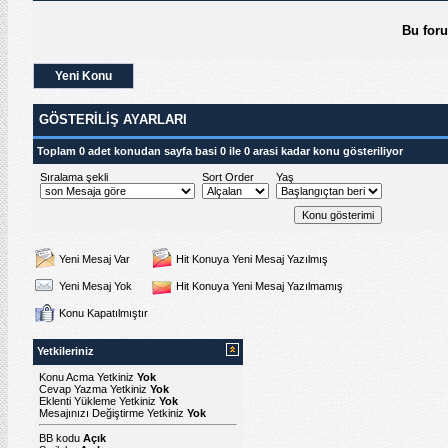
Bu for
Yeni Konu
GÖSTERILIŞ AYARLARI
Toplam 0 adet konudan sayfa basi 0 ile 0 arasi kadar konu gösteriliyor
Sıralama şekli
Sort Order
Yaş
Yeni Mesaj Var
Hit Konuya Yeni Mesaj Yazılmış
Yeni Mesaj Yok
Hit Konuya Yeni Mesaj Yazılmamış
Konu Kapatılmıştır
Yetkileriniz
Konu Acma Yetkiniz
Yok
Cevap Yazma Yetkiniz
Yok
Eklenti Yükleme Yetkiniz
Yok
Mesajınızı Değiştirme Yetkiniz
Yok
BB kodu
Açık