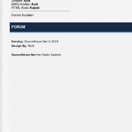
Smileler
Açık
[IMG]
Kodları
Açık
HTML-Kodu
Kapalı
Forum Kuralları
FORUM
Kuruluş:
Guncelforum.Net © 2018
Design By:
ReiS
Guncelforum.Net
Her Hakkı Saklıdır.