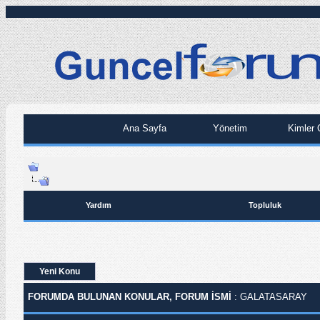
Ana Sayfa
Yönetim
Kimler 
Yardım
Topluluk
Yeni Konu
FORUMDA BULUNAN KONULAR, FORUM ISMI
: GALATASARAY