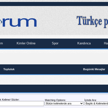
im
Kimler Online
Spor
Kandınca
Ha
Topluluk
Bugünki Mesajlar
 Kelime/-Sözler:
Matching Options:
İçinde Ara: