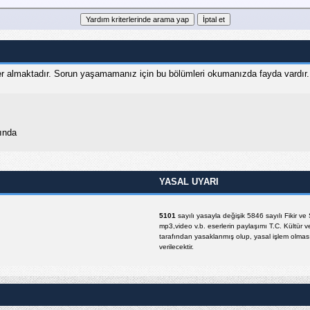
r almaktadır. Sorun yaşamamanız için bu bölümleri okumanızda fayda vardır.
ında
YASAL UYARI
5101
sayılı yasayla değişik 5846 sayılı Fikir v
mp3,video v.b. eserlerin paylaşımı T.C. Kültür v
tarafından yasaklanmış olup, yasal işlem olması 
verilecektir.