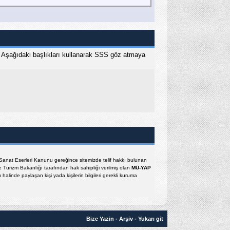
 Aşağıdaki başlıkları kullanarak SSS göz atmaya
e Sanat Eserleri Kanunu gereğince sitemizde telif hakkı bulunan
e Turizm Bakanlığı tarafından hak sahipliği verilmiş olan
MÜ-YAP
halinde paylaşan kişi yada kişilerin bilgileri gerekli kuruma
Bize Yazin
-
Arşiv
-
Yukarı git