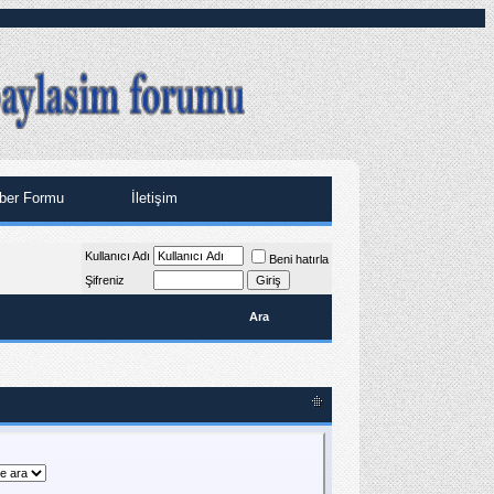
ber Formu
İletişim
Kullanıcı Adı
Beni hatırla
Şifreniz
Ara