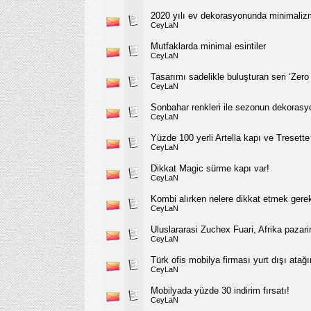
2020 yılı ev dekorasyonunda minimalizm
CeyLaN
Mutfaklarda minimal esintiler
CeyLaN
Tasarımı sadelikle buluşturan seri ‘Zero 
CeyLaN
Sonbahar renkleri ile sezonun dekorasyo
CeyLaN
Yüzde 100 yerli Artella kapı ve Tresett
CeyLaN
Dikkat Magic sürme kapı var!
CeyLaN
Kombi alırken nelere dikkat etmek gere
CeyLaN
Uluslararasi Zuchex Fuari, Afrika pazarin
CeyLaN
Türk ofis mobilya firması yurt dışı ata
CeyLaN
Mobilyada yüzde 30 indirim fırsatı!
CeyLaN