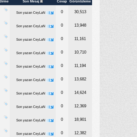
dirme
Son Mesaj
Cevap
Görüntüleme
0
30,513
Son yazan
CeyLaN
0
13,948
Son yazan
CeyLaN
0
11,161
Son yazan
CeyLaN
0
10,710
Son yazan
CeyLaN
0
11,194
Son yazan
CeyLaN
0
13,682
Son yazan
CeyLaN
0
14,624
Son yazan
CeyLaN
0
12,369
Son yazan
CeyLaN
0
18,901
Son yazan
CeyLaN
0
12,382
Son yazan
CeyLaN