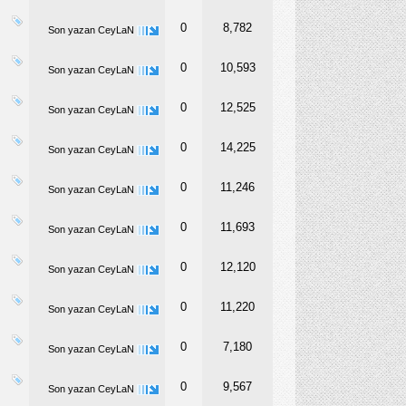
0
8,782
Son yazan
CeyLaN
0
10,593
Son yazan
CeyLaN
0
12,525
Son yazan
CeyLaN
0
14,225
Son yazan
CeyLaN
0
11,246
Son yazan
CeyLaN
0
11,693
Son yazan
CeyLaN
0
12,120
Son yazan
CeyLaN
0
11,220
Son yazan
CeyLaN
0
7,180
Son yazan
CeyLaN
0
9,567
Son yazan
CeyLaN