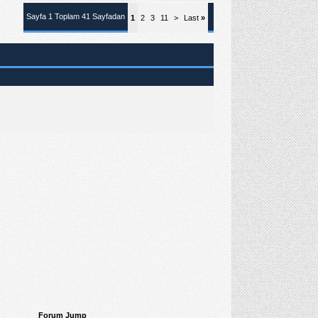
Sayfa 1 Toplam 41 Sayfadan
1
2
3
11
>
Last
»
Forum Jump