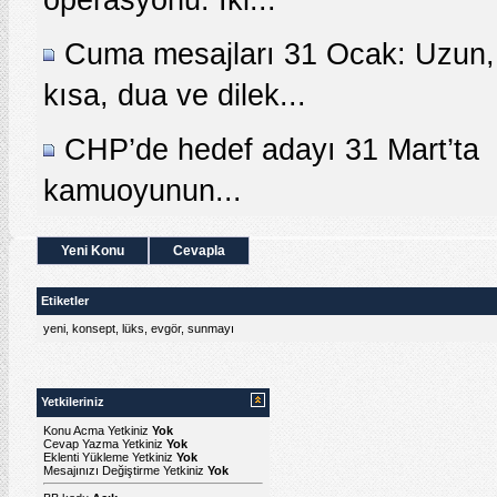
Cuma mesajları 31 Ocak: Uzun,
kısa, dua ve dilek...
CHP’de hedef adayı 31 Mart’ta
kamuoyunun...
Yeni Konu
Cevapla
Etiketler
yeni
,
konsept
,
lüks
,
evgör
,
sunmayı
Yetkileriniz
Konu Acma Yetkiniz
Yok
Cevap Yazma Yetkiniz
Yok
Eklenti Yükleme Yetkiniz
Yok
Mesajınızı Değiştirme Yetkiniz
Yok