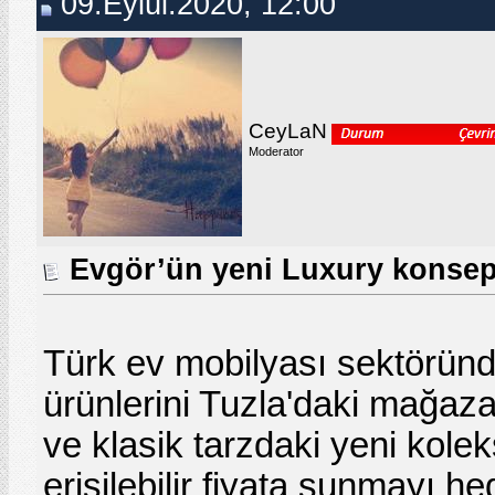
09.Eylül.2020, 12:00
CeyLaN
Moderator
Evgör’ün yeni Luxury konsept
Türk ev mobilyası sektöründ
ürünlerini Tuzla'daki mağaz
ve klasik tarzdaki yeni kole
erişilebilir fiyata sunmayı h