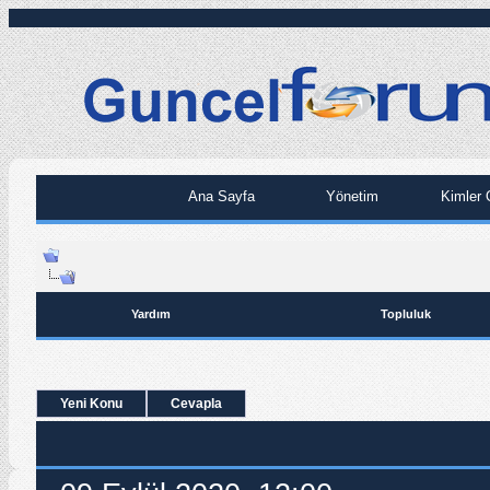
Ana Sayfa
Yönetim
Kimler 
Yardım
Topluluk
Yeni Konu
Cevapla