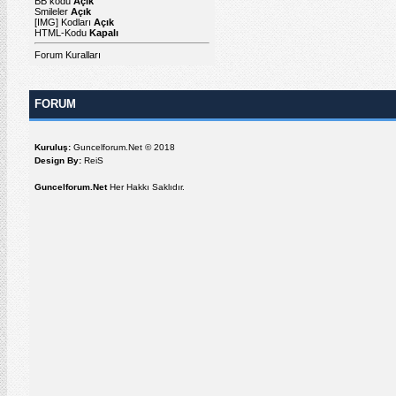
BB kodu
Açık
Smileler
Açık
[IMG]
Kodları
Açık
HTML-Kodu
Kapalı
Forum Kuralları
FORUM
Kuruluş:
Guncelforum.Net © 2018
Design By:
ReiS
Guncelforum.Net
Her Hakkı Saklıdır.