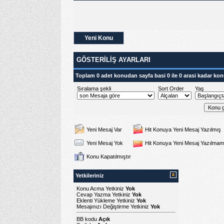
Yeni Konu
GÖSTERILIŞ AYARLARI
Toplam 0 adet konudan sayfa basi 0 ile 0 arasi kadar kon
Sıralama şekli
Sort Order
Yaş
Yeni Mesaj Var
Hit Konuya Yeni Mesaj Yazılmış
Yeni Mesaj Yok
Hit Konuya Yeni Mesaj Yazılmam
Konu Kapatılmıştır
Yetkileriniz
Konu Acma Yetkiniz
Yok
Cevap Yazma Yetkiniz
Yok
Eklenti Yükleme Yetkiniz
Yok
Mesajınızı Değiştirme Yetkiniz
Yok
BB kodu
Açık