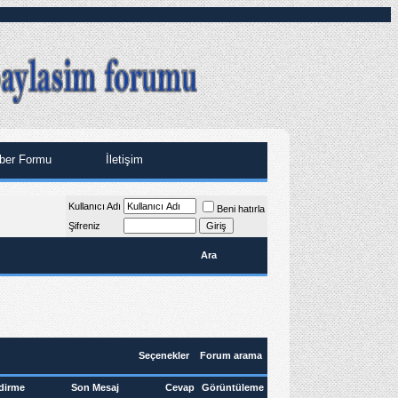
ber Formu
İletişim
Kullanıcı Adı
Beni hatırla
Şifreniz
Ara
Seçenekler
Forum arama
dirme
Son Mesaj
Cevap
Görüntüleme