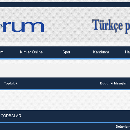
im
Kimler Online
Spor
Kandınca
Ha
Topluluk
Bugünki Mesajlar
 ÇORBALAR
Değerlen