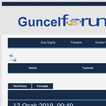
Ana Sayfa
Yönetim
Kimler 
Yardım
Topluluk
Yeni Konu
Cevapla
12.Ocak.2019, 00:40