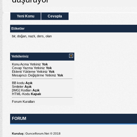
Yeni Konu
Cevapla
Etiketler
bir
,
doğan
,
nazlı
,
ders
,
olan
Yetkileriniz
Konu Acma Yetkiniz
Yok
Cevap Yazma Yetkiniz
Yok
Eklenti Yükleme Yetkiniz
Yok
Mesajınızı Değiştirme Yetkiniz
Yok
BB kodu
Açık
Smileler
Açık
[IMG]
Kodları
Açık
HTML-Kodu
Kapalı
Forum Kuralları
FORUM
Kuruluş:
Guncelforum.Net © 2018