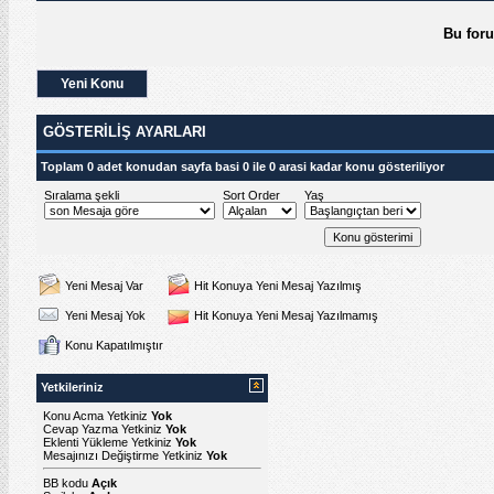
Bu for
Yeni Konu
GÖSTERILIŞ AYARLARI
Toplam 0 adet konudan sayfa basi 0 ile 0 arasi kadar konu gösteriliyor
Sıralama şekli
Sort Order
Yaş
Yeni Mesaj Var
Hit Konuya Yeni Mesaj Yazılmış
Yeni Mesaj Yok
Hit Konuya Yeni Mesaj Yazılmamış
Konu Kapatılmıştır
Yetkileriniz
Konu Acma Yetkiniz
Yok
Cevap Yazma Yetkiniz
Yok
Eklenti Yükleme Yetkiniz
Yok
Mesajınızı Değiştirme Yetkiniz
Yok
BB kodu
Açık