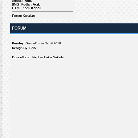
Smileler
Açık
[IMG]
Kodları
Açık
HTML-Kodu
Kapalı
Forum Kuralları
FORUM
Kuruluş:
Guncelforum.Net © 2018
Design By:
ReiS
Guncelforum.Net
Her Hakkı Saklıdır.