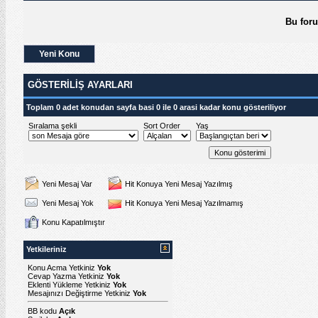
Bu for
Yeni Konu
GÖSTERILIŞ AYARLARI
Toplam 0 adet konudan sayfa basi 0 ile 0 arasi kadar konu gösteriliyor
Sıralama şekli
Sort Order
Yaş
Yeni Mesaj Var
Hit Konuya Yeni Mesaj Yazılmış
Yeni Mesaj Yok
Hit Konuya Yeni Mesaj Yazılmamış
Konu Kapatılmıştır
Yetkileriniz
Konu Acma Yetkiniz
Yok
Cevap Yazma Yetkiniz
Yok
Eklenti Yükleme Yetkiniz
Yok
Mesajınızı Değiştirme Yetkiniz
Yok
BB kodu
Açık