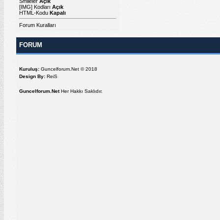
Smileler
Açık
[IMG]
Kodları
Açık
HTML-Kodu
Kapalı
Forum Kuralları
FORUM
Kuruluş:
Guncelforum.Net © 2018
Design By:
ReiS
Guncelforum.Net
Her Hakkı Saklıdır.