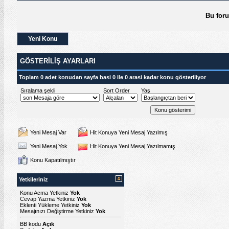
Bu for
Yeni Konu
GÖSTERILIŞ AYARLARI
Toplam 0 adet konudan sayfa basi 0 ile 0 arasi kadar konu gösteriliyor
Sıralama şekli
Sort Order
Yaş
Yeni Mesaj Var
Hit Konuya Yeni Mesaj Yazılmış
Yeni Mesaj Yok
Hit Konuya Yeni Mesaj Yazılmamış
Konu Kapatılmıştır
Yetkileriniz
Konu Acma Yetkiniz
Yok
Cevap Yazma Yetkiniz
Yok
Eklenti Yükleme Yetkiniz
Yok
Mesajınızı Değiştirme Yetkiniz
Yok
BB kodu
Açık