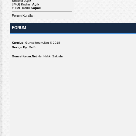
Smileler
Açık
[IMG]
Kodları
Açık
HTML-Kodu
Kapalı
Forum Kuralları
FORUM
Kuruluş:
Guncelforum.Net © 2018
Design By:
ReiS
Guncelforum.Net
Her Hakkı Saklıdır.