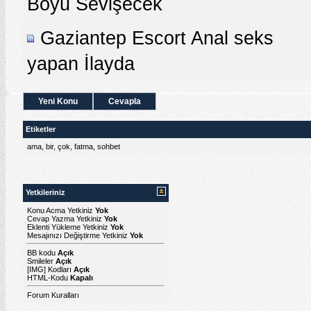
Boyu Sevişecek
Gaziantep Escort Anal seks
yapan İlayda
Yeni Konu
Cevapla
Etiketler
ama
,
bir
,
çok
,
fatma
,
sohbet
Yetkileriniz
Konu Acma Yetkiniz
Yok
Cevap Yazma Yetkiniz
Yok
Eklenti Yükleme Yetkiniz
Yok
Mesajınızı Değiştirme Yetkiniz
Yok
BB kodu
Açık
Smileler
Açık
[IMG]
Kodları
Açık
HTML-Kodu
Kapalı
Forum Kuralları