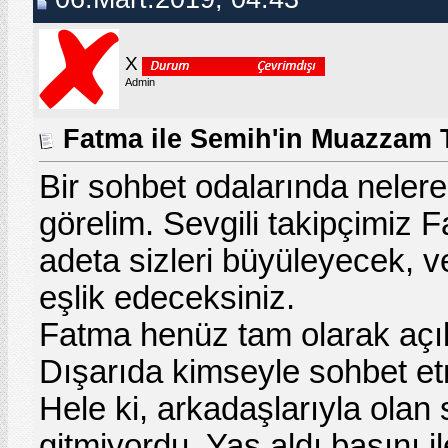
X
Admin
Fatma ile Semih'in Muazzam 
Bir
sohbet odaları
nda nelere 
görelim. Sevgili takipçimiz 
adeta sizleri büyüleyecek, v
eşlik edeceksiniz.
Fatma henüz tam olarak açılm
Dışarıda kimseyle
sohbet
et
Hele ki, arkadaşlarıyla olan
gitmiyordu. Yaş aldı başını i