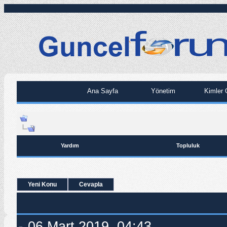
Ana Sayfa
Yönetim
Kimler 
Yardım
Topluluk
Yeni Konu
Cevapla
06.Mart.2019, 04:43