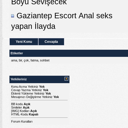
Boyu Sevişecek
Gaziantep Escort Anal seks
yapan İlayda
Yeni Konu
Cevapla
Etiketler
ama
,
bir
,
çok
,
fatma
,
sohbet
Yetkileriniz
Konu Acma Yetkiniz
Yok
Cevap Yazma Yetkiniz
Yok
Eklenti Yükleme Yetkiniz
Yok
Mesajınızı Değiştirme Yetkiniz
Yok
BB kodu
Açık
Smileler
Açık
[IMG]
Kodları
Açık
HTML-Kodu
Kapalı
Forum Kuralları