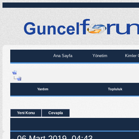
Ana Sayfa
Yönetim
Kimler 
Yardım
Topluluk
Yeni Konu
Cevapla
06.Mart.2019, 04:43