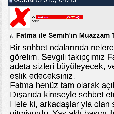
X
Admin
Fatma ile Semih'in Muazzam 
Bir
sohbet odaları
nda nelere 
görelim. Sevgili takipçimiz 
adeta sizleri büyüleyecek, v
eşlik edeceksiniz.
Fatma henüz tam olarak açılm
Dışarıda kimseyle
sohbet
et
Hele ki, arkadaşlarıyla olan
gitmiyordu. Yaş aldı başını i