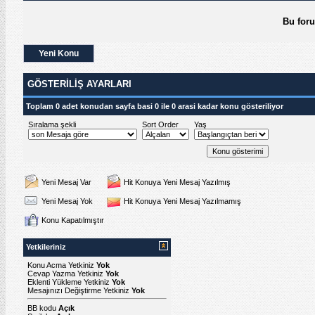
Bu for
Yeni Konu
GÖSTERILIŞ AYARLARI
Toplam 0 adet konudan sayfa basi 0 ile 0 arasi kadar konu gösteriliyor
Sıralama şekli
Sort Order
Yaş
Yeni Mesaj Var
Hit Konuya Yeni Mesaj Yazılmış
Yeni Mesaj Yok
Hit Konuya Yeni Mesaj Yazılmamış
Konu Kapatılmıştır
Yetkileriniz
Konu Acma Yetkiniz
Yok
Cevap Yazma Yetkiniz
Yok
Eklenti Yükleme Yetkiniz
Yok
Mesajınızı Değiştirme Yetkiniz
Yok
BB kodu
Açık