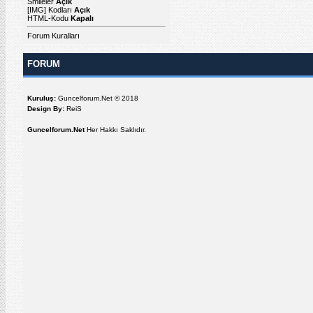
Smileler
Açık
[IMG]
Kodları
Açık
HTML-Kodu
Kapalı
Forum Kuralları
FORUM
Kuruluş:
Guncelforum.Net © 2018
Design By:
ReiS
Guncelforum.Net
Her Hakkı Saklıdır.