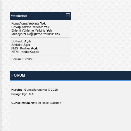
Yetkileriniz
Konu Acma Yetkiniz
Yok
Cevap Yazma Yetkiniz
Yok
Eklenti Yükleme Yetkiniz
Yok
Mesajınızı Değiştirme Yetkiniz
Yok
BB kodu
Açık
Smileler
Açık
[IMG]
Kodları
Açık
HTML-Kodu
Kapalı
Forum Kuralları
FORUM
Kuruluş:
Guncelforum.Net © 2018
Design By:
ReiS
Guncelforum.Net
Her Hakkı Saklıdır.