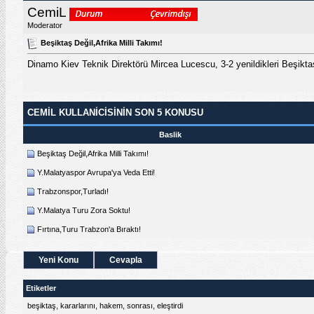
CemiL
Moderator
Beşiktaş Değil,Afrika Milli Takımı!
Dinamo Kiev Teknik Direktörü Mircea Lucescu, 3-2 yenildikleri Beşiktaş
CEMIL KULLANICISININ SON 5 KONUSU
Baslik
Beşiktaş Değil,Afrika Milli Takımı!
Y.Malatyaspor Avrupa'ya Veda Etti!
Trabzonspor,Turladı!
Y.Malatya Turu Zora Soktu!
Fırtına,Turu Trabzon'a Bıraktı!
Yeni Konu
Cevapla
Etiketler
beşiktaş
,
kararlarını
,
hakem
,
sonrası
,
eleştirdi