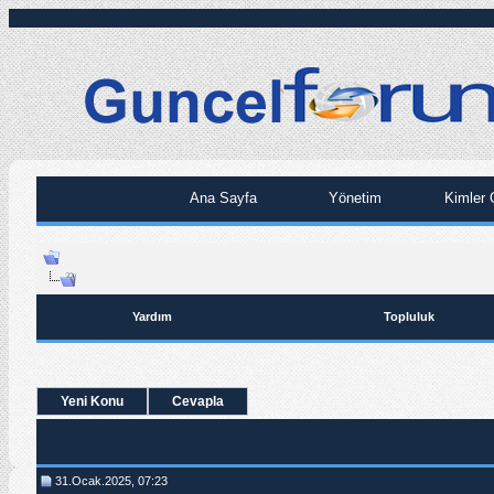
Ana Sayfa
Yönetim
Kimler 
Yardım
Topluluk
Yeni Konu
Cevapla
31.Ocak.2025, 07:23