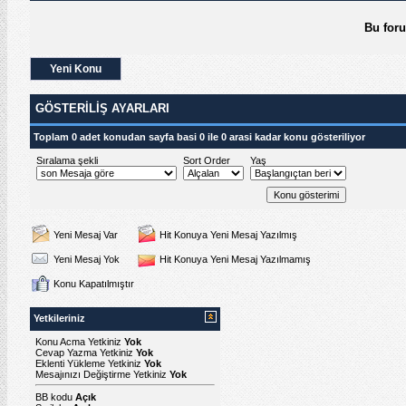
Bu for
Yeni Konu
GÖSTERILIŞ AYARLARI
Toplam 0 adet konudan sayfa basi 0 ile 0 arasi kadar konu gösteriliyor
Sıralama şekli
Sort Order
Yaş
Yeni Mesaj Var
Hit Konuya Yeni Mesaj Yazılmış
Yeni Mesaj Yok
Hit Konuya Yeni Mesaj Yazılmamış
Konu Kapatılmıştır
Yetkileriniz
Konu Acma Yetkiniz
Yok
Cevap Yazma Yetkiniz
Yok
Eklenti Yükleme Yetkiniz
Yok
Mesajınızı Değiştirme Yetkiniz
Yok
BB kodu
Açık