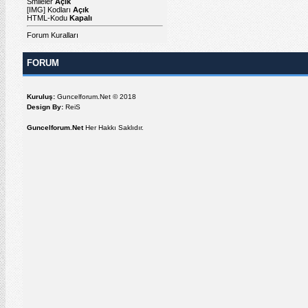
Smileler
Açık
[IMG]
Kodları
Açık
HTML-Kodu
Kapalı
Forum Kuralları
FORUM
Kuruluş:
Guncelforum.Net © 2018
Design By:
ReiS
Guncelforum.Net
Her Hakkı Saklıdır.