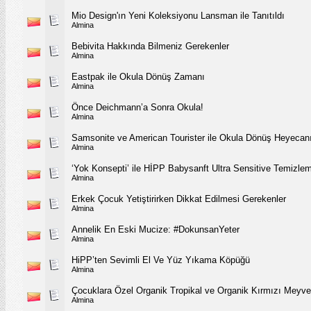
Mio Design'ın Yeni Koleksiyonu Lansman ile Tanıtıldı
Almina
Bebivita Hakkında Bilmeniz Gerekenler
Almina
Eastpak ile Okula Dönüş Zamanı
Almina
Önce Deichmann’a Sonra Okula!
Almina
Samsonite ve American Tourister ile Okula Dönüş Heyecan
Almina
‘Yok Konsepti’ ile HİPP Babysanft Ultra Sensitive Temizle
Almina
Erkek Çocuk Yetiştirirken Dikkat Edilmesi Gerekenler
Almina
Annelik En Eski Mucize: #DokunsanYeter
Almina
HiPP’ten Sevimli El Ve Yüz Yıkama Köpüğü
Almina
Çocuklara Özel Organik Tropikal ve Organik Kırmızı Meyve
Almina