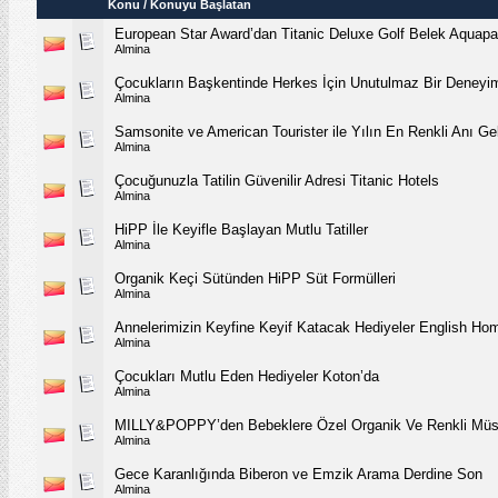
Konu
/
Konuyu Başlatan
European Star Award’dan Titanic Deluxe Golf Belek Aquapa
Almina
Çocukların Başkentinde Herkes İçin Unutulmaz Bir Deneyi
Almina
Samsonite ve American Tourister ile Yılın En Renkli Anı Ge
Almina
Çocuğunuzla Tatilin Güvenilir Adresi Titanic Hotels
Almina
HiPP İle Keyifle Başlayan Mutlu Tatiller
Almina
Organik Keçi Sütünden HiPP Süt Formülleri
Almina
Annelerimizin Keyfine Keyif Katacak Hediyeler English Ho
Almina
Çocukları Mutlu Eden Hediyeler Koton’da
Almina
MILLY&POPPY’den Bebeklere Özel Organik Ve Renkli Müsl
Almina
Gece Karanlığında Biberon ve Emzik Arama Derdine Son
Almina