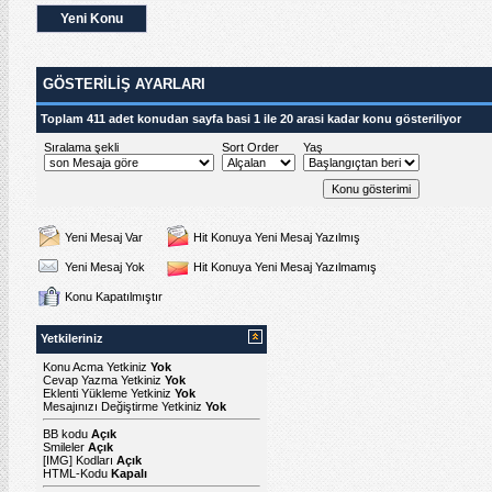
Yeni Konu
GÖSTERILIŞ AYARLARI
Toplam 411 adet konudan sayfa basi 1 ile 20 arasi kadar konu gösteriliyor
Sıralama şekli
Sort Order
Yaş
Yeni Mesaj Var
Hit Konuya Yeni Mesaj Yazılmış
Yeni Mesaj Yok
Hit Konuya Yeni Mesaj Yazılmamış
Konu Kapatılmıştır
Yetkileriniz
Konu Acma Yetkiniz
Yok
Cevap Yazma Yetkiniz
Yok
Eklenti Yükleme Yetkiniz
Yok
Mesajınızı Değiştirme Yetkiniz
Yok
BB kodu
Açık
Smileler
Açık
[IMG]
Kodları
Açık
HTML-Kodu
Kapalı