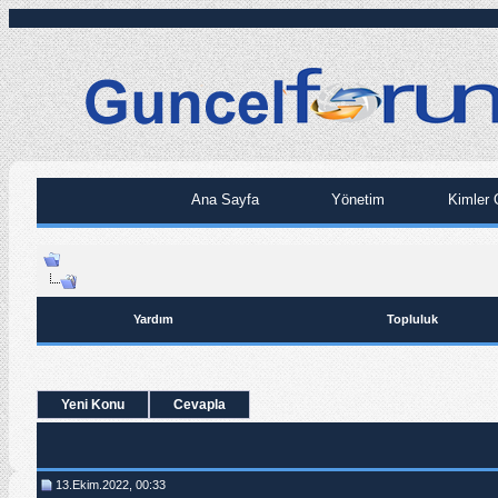
Ana Sayfa
Yönetim
Kimler 
Yardım
Topluluk
Yeni Konu
Cevapla
13.Ekim.2022, 00:33