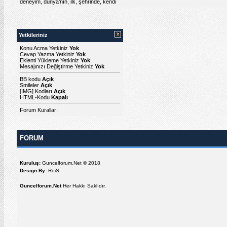
deneyim
,
dünya’nın
,
ilk
,
şehrinde
,
kendi
Yetkileriniz
Konu Acma Yetkiniz
Yok
Cevap Yazma Yetkiniz
Yok
Eklenti Yükleme Yetkiniz
Yok
Mesajınızı Değiştirme Yetkiniz
Yok
BB kodu
Açık
Smileler
Açık
[IMG]
Kodları
Açık
HTML-Kodu
Kapalı
Forum Kuralları
FORUM
Kuruluş:
Guncelforum.Net © 2018
Design By:
ReiS
Guncelforum.Net
Her Hakkı Saklıdır.