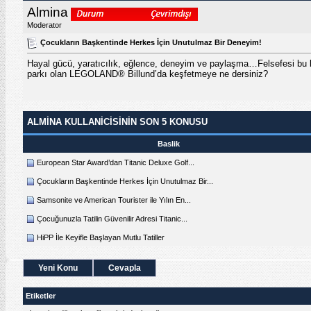
Almina
Moderator
Çocukların Başkentinde Herkes İçin Unutulmaz Bir Deneyim!
Hayal gücü, yaratıcılık, eğlence, deneyim ve paylaşma…Felsefesi bu
parkı olan LEGOLAND® Billund’da keşfetmeye ne dersiniz?
ALMINA KULLANICISININ SON 5 KONUSU
Baslik
European Star Award’dan Titanic Deluxe Golf...
Çocukların Başkentinde Herkes İçin Unutulmaz Bir...
Samsonite ve American Tourister ile Yılın En...
Çocuğunuzla Tatilin Güvenilir Adresi Titanic...
HiPP İle Keyifle Başlayan Mutlu Tatiller
Yeni Konu
Cevapla
Etiketler