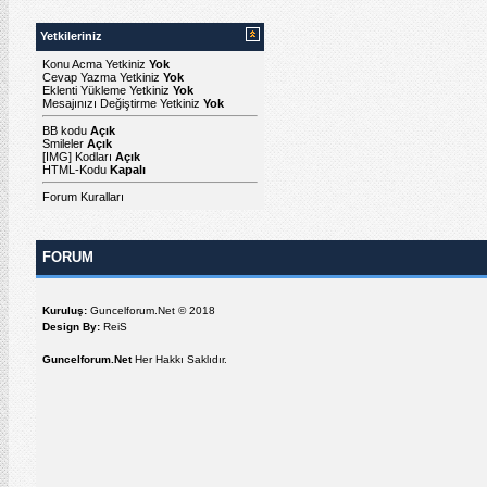
Yetkileriniz
Konu Acma Yetkiniz
Yok
Cevap Yazma Yetkiniz
Yok
Eklenti Yükleme Yetkiniz
Yok
Mesajınızı Değiştirme Yetkiniz
Yok
BB kodu
Açık
Smileler
Açık
[IMG]
Kodları
Açık
HTML-Kodu
Kapalı
Forum Kuralları
FORUM
Kuruluş:
Guncelforum.Net © 2018
Design By:
ReiS
Guncelforum.Net
Her Hakkı Saklıdır.