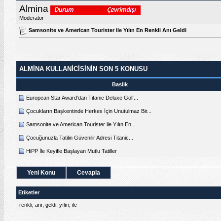
Almina
Moderator
Samsonite ve American Tourister ile Yılın En Renkli Anı Geldi
ALMINA KULLANICISININ SON 5 KONUSU
Baslik
European Star Award’dan Titanic Deluxe Golf...
Çocukların Başkentinde Herkes İçin Unutulmaz Bir...
Samsonite ve American Tourister ile Yılın En...
Çocuğunuzla Tatilin Güvenilir Adresi Titanic...
HiPP İle Keyifle Başlayan Mutlu Tatiller
Yeni Konu
Cevapla
Etiketler
renkli
,
anı
,
geldi
,
yılın
,
ile