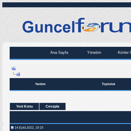
Ana Sayfa
Yönetim
Kimler 
Yardım
Topluluk
Yeni Konu
Cevapla
14.Eylül.2022, 19:15