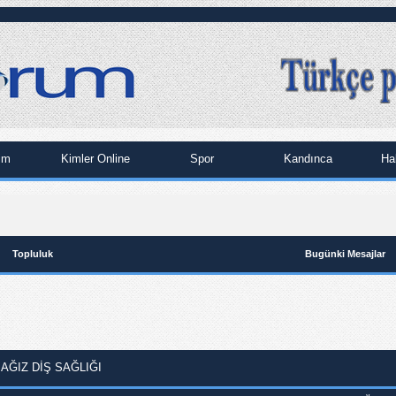
im
Kimler Online
Spor
Kandınca
Ha
Topluluk
Bugünki Mesajlar
 AĞIZ DIŞ SAĞLIĞI