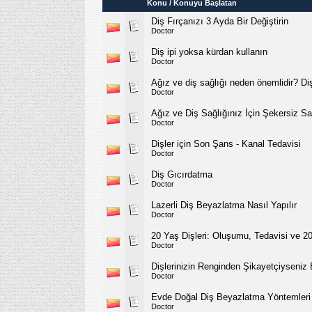
Konu
/
Konuyu Başlatan
Diş Fırçanızı 3 Ayda Bir Değiştirin
Doctor
Diş ipi yoksa kürdan kullanın
Doctor
Ağız ve diş sağlığı neden önemlidir? Dişl
Doctor
Ağız ve Diş Sağlığınız İçin Şekersiz S
Doctor
Dişler için Son Şans - Kanal Tedavisi
Doctor
Diş Gıcırdatma
Doctor
Lazerli Diş Beyazlatma Nasıl Yapılır
Doctor
20 Yaş Dişleri: Oluşumu, Tedavisi ve 2
Doctor
Dişlerinizin Renginden Şikayetçiyseniz
Doctor
Evde Doğal Diş Beyazlatma Yöntemleri
Doctor