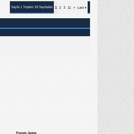
Sayfa 1 Toplam 18 Sayfadan
1
2
3
11
>
Last
»
Forum Jump