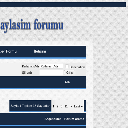
ber Formu
İletişim
Kullanıcı Adı
Beni hatırla
Şifreniz
Ara
Sayfa 1 Toplam 18 Sayfadan
1
2
3
11
>
Last
»
Seçenekler
Forum arama