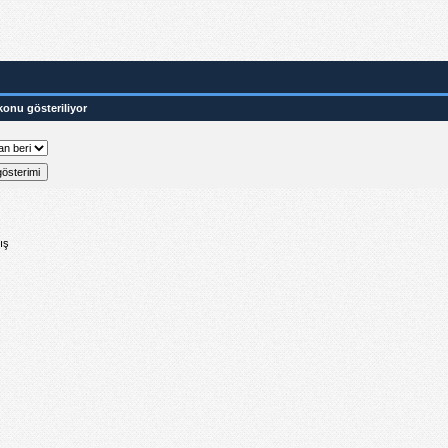
konu gösteriliyor
ış