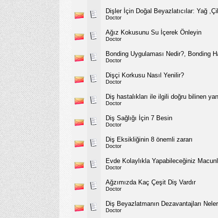
Dişler İçin Doğal Beyazlatıcılar: Yağ ,Ç
Doctor
Ağız Kokusunu Su İçerek Önleyin
Doctor
Bonding Uygulaması Nedir?, Bonding H
Doctor
Dişçi Korkusu Nasıl Yenilir?
Doctor
Diş hastalıkları ile ilgili doğru bilinen yan
Doctor
Diş Sağlığı İçin 7 Besin
Doctor
Diş Eksikliğinin 8 önemli zararı
Doctor
Evde Kolaylıkla Yapabileceğiniz Macu
Doctor
Ağzımızda Kaç Çeşit Diş Vardır
Doctor
Diş Beyazlatmanın Dezavantajları Neler
Doctor