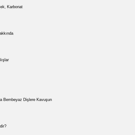
ilek, Karbonat
akkında
lışlar
nla Bembeyaz Dişlere Kavuşun
dir?