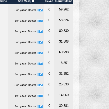
dirme
Son Mesaj
Cevap
Görüntüleme
0
59,262
Son yazan
Doctor
0
58,324
Son yazan
Doctor
0
80,830
Son yazan
Doctor
0
31,508
Son yazan
Doctor
0
60,998
Son yazan
Doctor
0
18,851
Son yazan
Doctor
0
31,352
Son yazan
Doctor
0
25,530
Son yazan
Doctor
0
14,060
Son yazan
Doctor
0
30,881
Son yazan
Doctor