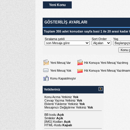
Yeni Konu
GÖSTERILIŞ AYARLARI
Toplam 355 adet konudan sayfa basi 1 ile 20 arasi kadar 
Sıralama şekli
Sort Order
Yaş
Yeni Mesaj Var
Hit Konuya Yeni Mesaj Yazılmış
Yeni Mesaj Yok
Hit Konuya Yeni Mesaj Yazılmam
Konu Kapatılmıştır
Yetkileriniz
Konu Acma Yetkiniz
Yok
Cevap Yazma Yetkiniz
Yok
Eklenti Yükleme Yetkiniz
Yok
Mesajınızı Değiştirme Yetkiniz
Yok
BB kodu
Açık
Smileler
Açık
[IMG]
Kodları
Açık
HTML-Kodu
Kapalı