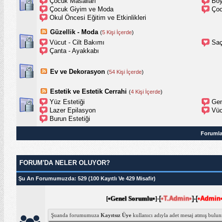
Çocuk Masalları
Boy
Çocuk Giyim ve Moda
Çoc
Okul Öncesi Eğitim ve Etkinlikleri
Güzellik - Moda
(
5 Kişi İçerde
)
Vücut - Cilt Bakımı
Saç
Çanta - Ayakkabı
Ev ve Dekorasyon
(
54 Kişi İçerde
)
Estetik ve Estetik Cerrahi
(
4 Kişi İçerde
)
Yüz Estetiği
Gen
Lazer Epilasyon
Vüc
Burun Estetiği
Forumla
FORUM'DA NELER OLUYOR?
Şu An Forumumuzda
: 529 (100 Kayıtlı Ve 429 Misafir)
[
•Genel Sorumlu•
]-
[
•T.Admin•
]-
[
•Admin
Şuanda forumumuza
Kayıtsız Üye
kullanıcı adıyla
adet mesaj atmış bulun