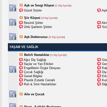
Aşk ve Sevgi Köşesi
(
1 Kişi İçerde
)
Güzel Sözler
Aşk
Şiir Köşesi
(
4 Kişi İçerde
)
Resimli Şiirler
Akro
Ünlü Şairlerin Şiirleri
Sizi
Aşk Doktorunuz
(
2 Kişi İçerde
)
YAŞAM VE SAĞLIK
Belirli Hastalıklar
(
1 Kişi İçerde
)
Ağız Diş Sağlığı
Göz
İlaçlar ve Yan Etkileri
Gen
Engellilerin Özgür Dünyası
Kal
Çocuk Sağlığı
Diy
Genel Bilgiler
Erk
Plastik Estetik Cerrahi
Kul
Ruh & Sinir Hastalıkları
Diğ
Aile ve Çocuk
Diyet - Sağlıklı Beslenme