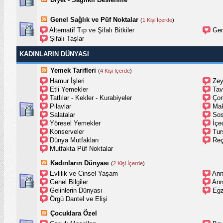
Genel Sağlık ve Püf Noktalar
(
1 Kişi İçerde
)
Alternatif Tıp ve Şifalı Bitkiler
Gen
Şifalı Taşlar
KADINLARIN DÜNYASI
Yemek Tarifleri
(
4 Kişi İçerde
)
Hamur İşleri
Zey
Etli Yemekler
Tav
Tatlılar - Kekler - Kurabiyeler
Çor
Pilavlar
Mak
Salatalar
Sos
Yöresel Yemekler
İçe
Konserveler
Tur
Dünya Mutfakları
Reç
Mutfakta Püf Noktalar
Kadınların Dünyası
(
2 Kişi İçerde
)
Evlilik ve Cinsel Yaşam
Ann
Genel Bilgiler
Ann
Gelinlerin Dünyası
Egz
Örgü Dantel ve Elişi
Çocuklara Özel