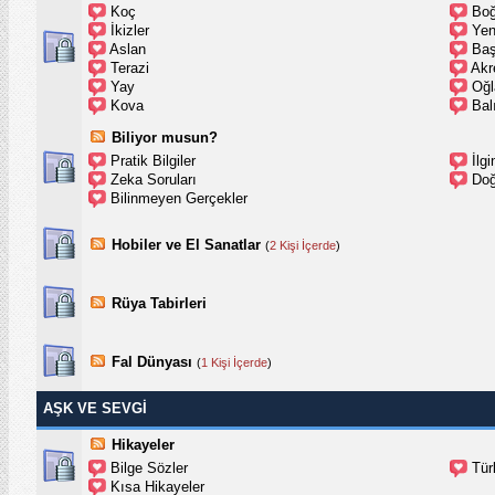
Koç
Bo
İkizler
Ye
Aslan
Ba
Terazi
Akr
Yay
Oğl
Kova
Bal
Biliyor musun?
Pratik Bilgiler
İlg
Zeka Soruları
Doğ
Bilinmeyen Gerçekler
Hobiler ve El Sanatlar
(
2 Kişi İçerde
)
Rüya Tabirleri
Fal Dünyası
(
1 Kişi İçerde
)
AŞK VE SEVGİ
Hikayeler
Bilge Sözler
Tür
Kısa Hikayeler