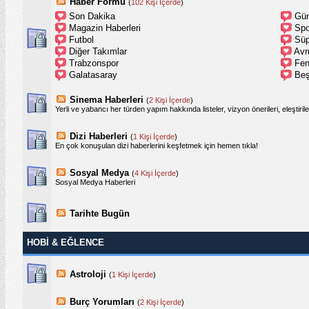
Haber Formu
(
102 Kişi İçerde
)
Son Dakika
Gün
Magazin Haberleri
Spo
Futbol
Süp
Diğer Takımlar
Avr
Trabzonspor
Fen
Galatasaray
Beş
Sinema Haberleri
(
2 Kişi İçerde
)
Yerli ve yabancı her türden yapım hakkında listeler, vizyon önerileri, eleştiril
Dizi Haberleri
(
1 Kişi İçerde
)
En çok konuşulan dizi haberlerini keşfetmek için hemen tıkla!
Sosyal Medya
(
4 Kişi İçerde
)
Sosyal Medya Haberleri
Tarihte Bugün
HOBI & EĞLENCE
Astroloji
(
1 Kişi İçerde
)
Burç Yorumları
(
2 Kişi İçerde
)