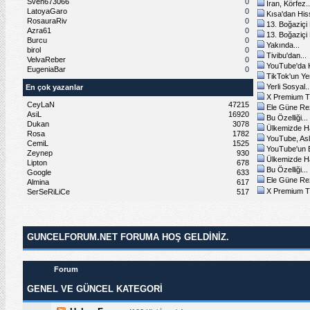
Sven673066
0
İran, Körfez..
LatoyaGaro
0
Kısa'dan Hiss
RosauraRiv
0
13. Boğaziçi 
Azra61
0
13. Boğaziçi 
Burcu
0
Yakında...
birol
0
Tivibu'dan...
VelvaReber
0
YouTube'da K
EugeniaBar
0
TikTok'un Yen
Yerli Sosyal..
En çok yazanlar
X Premium Tü
CeyLaN
47215
Ele Güne Rezi
AsiL
16920
Bu Özelliği...
Dukan
3078
Ülkemizde Hâ
Rosa
1782
YouTube, Asl
CemiL
1525
YouTube'un Bi
Zeynep
930
Ülkemizde Hâ
Lipton
678
Bu Özelliği...
Google
633
Ele Güne Rezi
Almina
617
X Premium Tü
SerSeRiLiCe
517
GUNCELFORUM.NET FORUMA HOŞ GELDINIZ.
Forum
GENEL VE GÜNCEL KATEGORİ