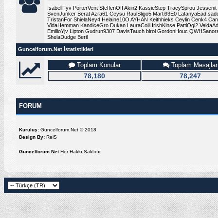
IsabellFyv
PorterVent
SteffenOff
Akin2
KassieStep
TracySprou
Jessenit
SvenJunker
Berat
Azra61
Ceysu
RaulSligo5
Marti93E0
LatanyaEad
sad
TristanFor
ShielaNey4
Helaine10O
AYHAN
Keithhieks
Ceylin
Cenk4
Can
VidaHemman
KandiceGro
Dukan
LauraColli
IrishKinse
PattiOgl2
VeldaAd
EmilioYjv
Lipton
Gudrun9307
DavisTauch
birol
GordonHouc
QWHSanor
ShelaDudge
Beril
Guncelforum.Net İstatistikleri
Toplam Konular
Toplam Mesajlar
78,180
78,247
FORUM
Kuruluş:
Guncelforum.Net © 2018
Design By:
ReiS
Guncelforum.Net
Her Hakkı Saklıdır.