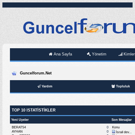
Ana Sayfa
Yönetim
Kimler
Guncelforum.Net
Yardım
Topluluk
TOP 10 ISTATISTIKLER
Yeni Uyeler
Son Mesajlar
BERAT54
0
Konu
AYHAN
0
İsrail dev...