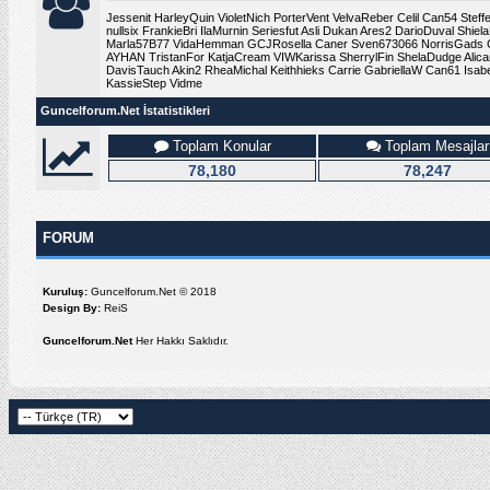
Jessenit
HarleyQuin
VioletNich
PorterVent
VelvaReber
Celil
Can54
Steff
nullsix
FrankieBri
IlaMurnin
Seriesfut
Asli
Dukan
Ares2
DarioDuval
Shiel
Marla57B77
VidaHemman
GCJRosella
Caner
Sven673066
NorrisGads
AYHAN
TristanFor
KatjaCream
VIWKarissa
SherrylFin
ShelaDudge
Alic
DavisTauch
Akin2
RheaMichal
Keithhieks
Carrie
GabriellaW
Can61
Isab
KassieStep
Vidme
Guncelforum.Net İstatistikleri
Toplam Konular
Toplam Mesajlar
78,180
78,247
FORUM
Kuruluş:
Guncelforum.Net © 2018
Design By:
ReiS
Guncelforum.Net
Her Hakkı Saklıdır.