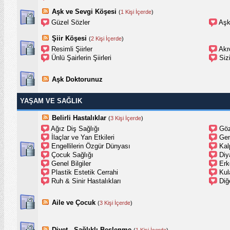
Aşk ve Sevgi Köşesi
(
1 Kişi İçerde
)
Güzel Sözler
Aşk
Şiir Köşesi
(
2 Kişi İçerde
)
Resimli Şiirler
Akro
Ünlü Şairlerin Şiirleri
Sizi
Aşk Doktorunuz
YAŞAM VE SAĞLIK
Belirli Hastalıklar
(
3 Kişi İçerde
)
Ağız Diş Sağlığı
Göz
İlaçlar ve Yan Etkileri
Gen
Engellilerin Özgür Dünyası
Kal
Çocuk Sağlığı
Diy
Genel Bilgiler
Erk
Plastik Estetik Cerrahi
Kul
Ruh & Sinir Hastalıkları
Diğ
Aile ve Çocuk
(
3 Kişi İçerde
)
Diyet - Sağlıklı Beslenme
(
1 Kişi İçerde
)