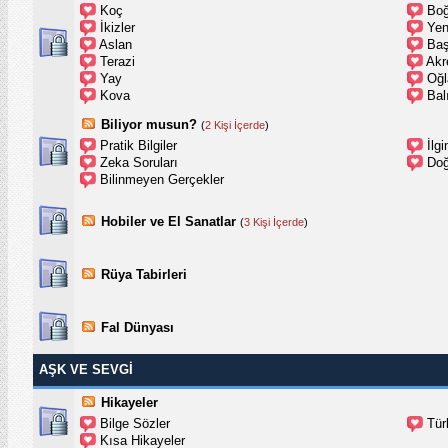
Koç
Bo
İkizler
Ye
Aslan
Ba
Terazi
Akr
Yay
Oğl
Kova
Bal
Biliyor musun?
(
2 Kişi İçerde
)
Pratik Bilgiler
İlg
Zeka Soruları
Doğ
Bilinmeyen Gerçekler
Hobiler ve El Sanatlar
(
3 Kişi İçerde
)
Rüya Tabirleri
Fal Dünyası
AŞK VE SEVGİ
Hikayeler
Bilge Sözler
Tür
Kısa Hikayeler