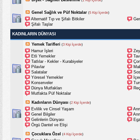
Genel Sağlık ve Püf Noktalar
(
5 Kişi İçerde
)
Alternatif Tıp ve Şifalı Bitkiler
Gen
Şifalı Taşlar
KADINLARIN DÜNYASI
Yemek Tarifleri
(
3 Kişi İçerde
)
Hamur İşleri
Zey
Etli Yemekler
Tav
Tatlılar - Kekler - Kurabiyeler
Çor
Pilavlar
Mak
Salatalar
Sos
Yöresel Yemekler
İçe
Konserveler
Tur
Dünya Mutfakları
Reç
Mutfakta Püf Noktalar
Kadınların Dünyası
(
2 Kişi İçerde
)
Evlilik ve Cinsel Yaşam
Ann
Genel Bilgiler
Ann
Gelinlerin Dünyası
Egz
Örgü Dantel ve Elişi
Çocuklara Özel
(
4 Kişi İçerde
)