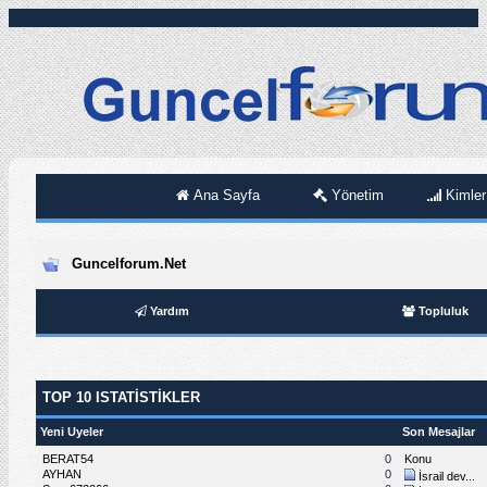
Ana Sayfa
Yönetim
Kimler
Guncelforum.Net
Yardım
Topluluk
TOP 10 ISTATISTIKLER
Yeni Uyeler
Son Mesajlar
BERAT54
0
Konu
AYHAN
0
İsrail dev...