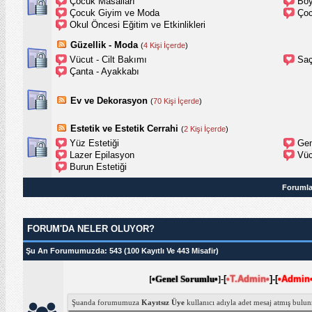
Çocuk Masalları
Boy
Çocuk Giyim ve Moda
Çoc
Okul Öncesi Eğitim ve Etkinlikleri
Güzellik - Moda
(
4 Kişi İçerde
)
Vücut - Cilt Bakımı
Saç
Çanta - Ayakkabı
Ev ve Dekorasyon
(
70 Kişi İçerde
)
Estetik ve Estetik Cerrahi
(
2 Kişi İçerde
)
Yüz Estetiği
Gen
Lazer Epilasyon
Vüc
Burun Estetiği
Forumla
FORUM'DA NELER OLUYOR?
Şu An Forumumuzda
: 543 (100 Kayıtlı Ve 443 Misafir)
[
•Genel Sorumlu•
]-
[
•T.Admin•
]-
[
•Admin
Şuanda forumumuza
Kayıtsız Üye
kullanıcı adıyla
adet mesaj atmış bulun