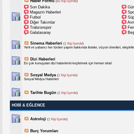
Haber Formu
(
82 Kişi İçerde
)
Son Dakika
Gün
Magazin Haberleri
Spo
Futbol
Süp
Diğer Takımlar
Avr
Trabzonspor
Fen
Galatasaray
Beş
Sinema Haberleri
(
1 Kişi İçerde
)
Yerli ve yabancı her türden yapım hakkında listeler, vizyon önerileri, eleştiril
Dizi Haberleri
En çok konuşulan dizi haberlerini keşfetmek için hemen tıkla!
Sosyal Medya
(
1 Kişi İçerde
)
Sosyal Medya Haberleri
Tarihte Bugün
(
1 Kişi İçerde
)
HOBI & EĞLENCE
Astroloji
(
1 Kişi İçerde
)
Burç Yorumları