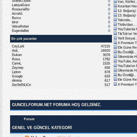
Sven673066
0
İran, Körfez..
LatoyaGaro
0
Kısa'dan Hiss
RosauraRiv
0
13. Boğaziçi 
Azra61
0
13. Boğaziçi 
Burcu
0
Yakında...
birol
0
Tivibu'dan...
VelvaReber
0
YouTube'da K
EugeniaBar
0
TikTok'un Yen
Yerli Sosyal..
En çok yazanlar
X Premium Tü
CeyLaN
47215
Ele Güne Rezi
AsiL
16920
Bu Özelliği...
Dukan
3078
Ülkemizde Hâ
Rosa
1782
YouTube, Asl
CemiL
1525
YouTube'un Bi
Zeynep
930
Ülkemizde Hâ
Lipton
678
Bu Özelliği...
Google
633
Ele Güne Rezi
Almina
617
X Premium Tü
SerSeRiLiCe
517
GUNCELFORUM.NET FORUMA HOŞ GELDINIZ.
Forum
GENEL VE GÜNCEL KATEGORİ